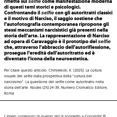
riflette sul
come manifestazione moderna
selfie
di questi temi storici e psicologici.
Confrontando il
con gli autoritratti classici
selfie
e il motivo di Narciso, il saggio sostiene che
l’autofotografia contemporanea ripropone gli
stessi meccanismi narcisistici già presenti nella
storia dell’arte. La rappresentazione di Narciso
ad opera di Caravaggio è il prototipo del
selfie
che, attraverso l’abbraccio dell’autoriflessione,
prosegue l’eredità dell’autoritratto ed è
diventato l’icona della neuroestetica.
Per citare questo articolo: Chmielecki, K. (2025).
La cultura
visuale del
selfie
dalla prospettiva della “cultura del
narcisismo”. La questione del
selfie
come autoritratto nella
storia dell’arte.
Nodes
(25):24-39, Numero Cromatico Editore,
Roma
L’intero contenuto di questo sito è soggetto a Copyright ©