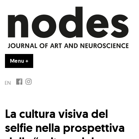
Vai
al
contenuto
Menu
+
esteso
chiuso
FB
IG
EN
La cultura visiva del
selfie nella prospettiva