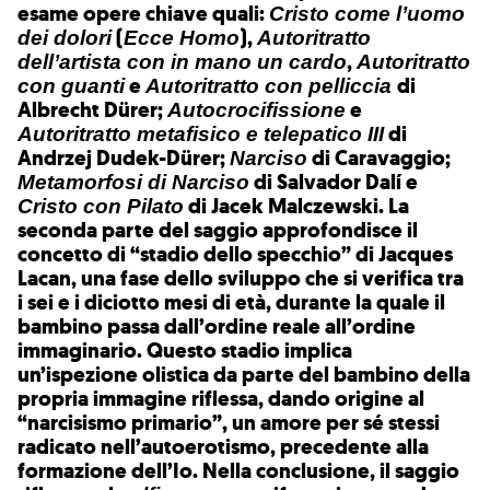
esame opere chiave quali:
Cristo come l’uomo
(
),
dei dolori
Ecce Homo
Autoritratto
,
dell’artista con in mano un cardo
Autoritratto
e
di
con guanti
Autoritratto con pelliccia
Albrecht Dürer;
e
Autocrocifissione
di
Autoritratto metafisico e telepatico III
Andrzej Dudek-Dürer;
di Caravaggio;
Narciso
di Salvador Dalí e
Metamorfosi di Narciso
di Jacek Malczewski. La
Cristo con Pilato
seconda parte del saggio approfondisce il
concetto di “stadio dello specchio” di Jacques
Lacan, una fase dello sviluppo che si verifica tra
i sei e i diciotto mesi di età, durante la quale il
bambino passa dall’ordine reale all’ordine
immaginario. Questo stadio implica
un’ispezione olistica da parte del bambino della
propria immagine riflessa, dando origine al
“narcisismo primario”, un amore per sé stessi
radicato nell’autoerotismo, precedente alla
formazione dell’Io. Nella conclusione, il saggio