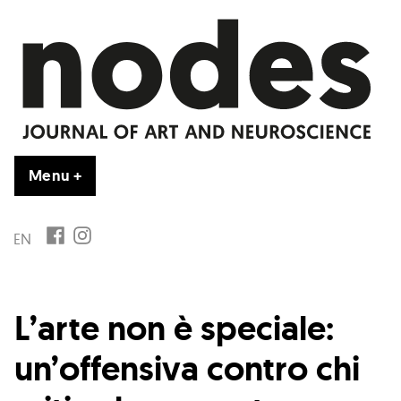
Vai
al
contenuto
Menu
+
esteso
chiuso
FB
IG
EN
L’arte non è speciale:
un’offensiva contro chi