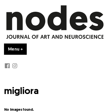
Vai
al
contenuto
Menu
+
esteso
chiuso
FB
IG
migliora
No Images found.