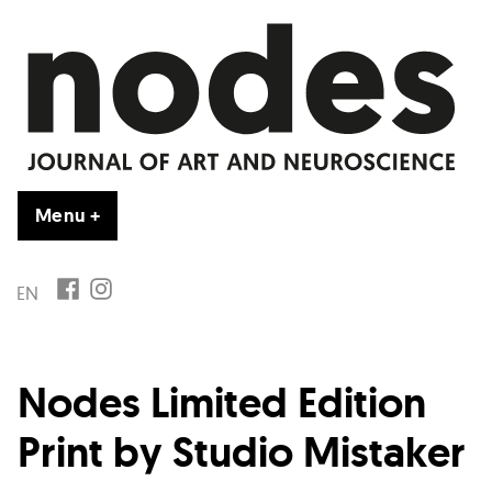
Vai
al
contenuto
Menu
+
esteso
chiuso
FB
IG
EN
Nodes Limited Edition
Print by Studio Mistaker